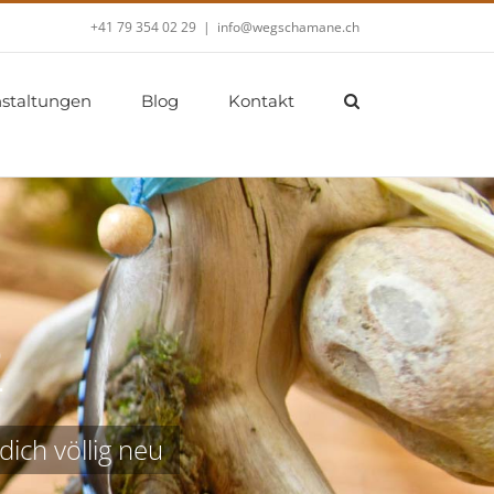
+41 79 354 02 29
|
info@wegschamane.ch
nstaltungen
Blog
Kontakt
2
ich völlig neu