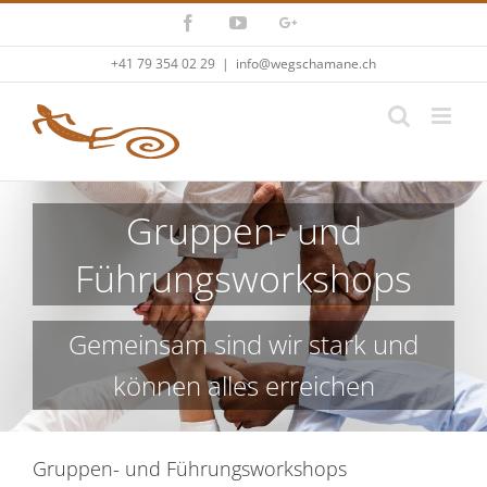
Skip
Facebook
YouTube
Google+
to
content
+41 79 354 02 29
|
info@wegschamane.ch
Gruppen- und
Führungsworkshops
Gemeinsam sind wir stark und
können alles erreichen
Gruppen- und Führungsworkshops